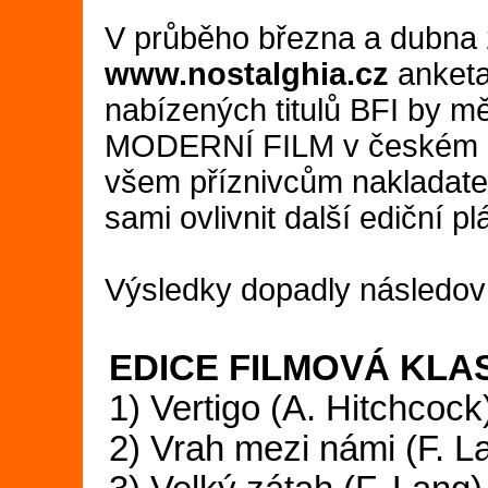
V průběho března a dubna 
www.nostalghia.cz
anketa,
nabízených titulů BFI by m
MODERNÍ FILM v českém přek
všem příznivcům nakladatels
sami ovlivnit další ediční pl
Výsledky dopadly následov
EDICE FILMOVÁ KLA
1) Vertigo (A. Hi
2) Vrah mezi námi 