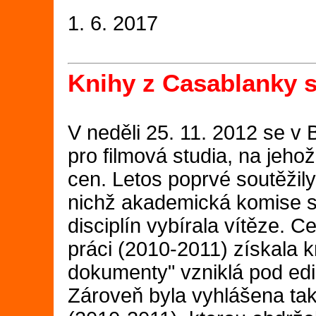
1. 6. 2017
Knihy z Casablanky s
V neděli 25. 11. 2012 se v
pro filmová studia, na jeho
cen. Letos poprvé soutěžily
nichž akademická komise s
disciplín vybírala vítěze. 
práci (2010-2011) získala 
dokumenty" vzniklá pod ed
Zároveň byla vyhlášena ta