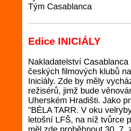
Tým Casablanca
Edice INICIÁLY
Nakladatelství Casablanca 
českých filmových klubů na
Iniciály. Zde by měly vychá
režisérů, jimž bude věnován
Uherském Hradišti. Jako pr
"BÉLA TARR. V oku velryby" 
letošní LFŠ, na níž tvůrce p
měl zde proběhnout 30. 7. 