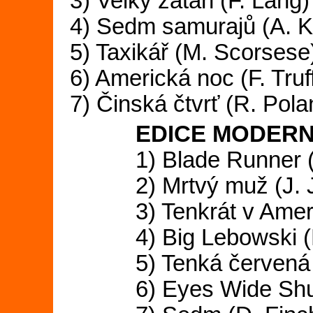
3) Velký zátah (
4) Sedm samurajů (A.
5) Taxikář (M. 
6) Americká noc (F.
7) Činská čtvrť (R.
EDICE MODERNÍ
1) Blade Run
2) Mrtvý muž
3) Tenkrát v Am
4) Big Lebowski
5) Tenká červená
6) Eyes Wide S