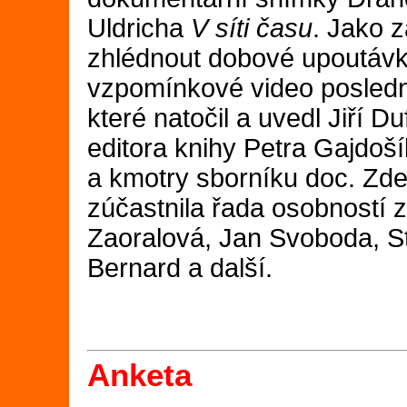
Uldricha
V síti času
. Jako 
zhlédnout dobové upoutáv
vzpomínkové video posledn
které natočil a uvedl Jiří D
editora knihy Petra Gajdoš
a kmotry sborníku doc. Zd
zúčastnila řada osobností 
Zaoralová, Jan Svoboda, S
Bernard a další.
Anketa