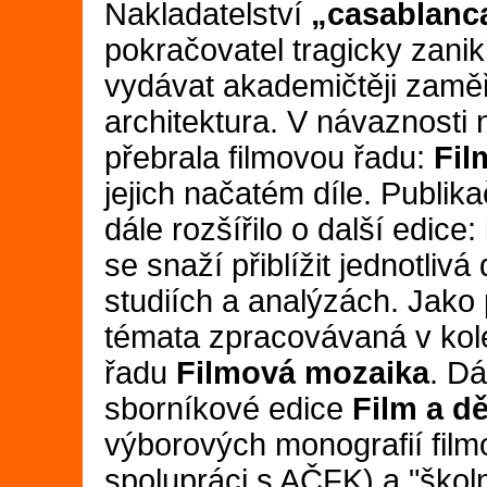
Nakladatelství
„casablanc
pokračovatel tragicky zani
vydávat akademičtěji zaměře
architektura. V návaznosti
přebrala filmovou řadu:
Fil
jejich načatém díle. Publika
dále rozšířilo o další edice:
se snaží přiblížit jednotliv
studiích a analýzách. Jako 
témata zpracovávaná v kolek
řadu
Filmová mozaika
. Dá
sborníkové edice
Film a dě
výborových monografií fil
spolupráci s AČFK) a "školn