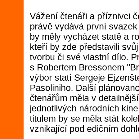
Vážení čtenáři a příznivci 
právě vydává první svazek 
by měly vycházet statě a r
kteří by zde představili svů
tvorbu či své vlastní dílo.
s Robertem Bressonem "Bre
výbor statí Sergeje Ejzenšt
Pasoliniho. Další plánovan
čtenářům měla v detailnějš
jednotlivých národních kinem
titulem by se měla stát kol
vznikající pod edičním do