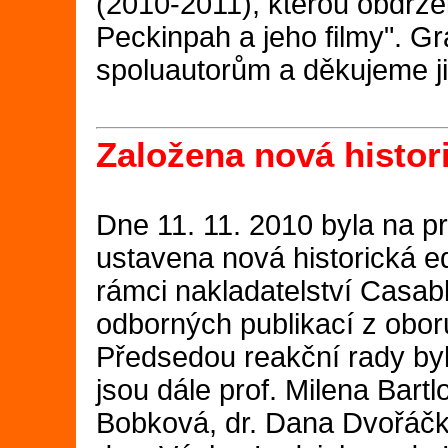
(2010-2011), kterou obdrž
Peckinpah a jeho filmy". G
spoluautorům a děkujeme ji
Založena nová histor
Dne 11. 11. 2010 byla na pr
ustavena nová historická e
rámci nakladatelství Casab
odborných publikací z oboru
Předsedou reakční rady byl
jsou dále prof. Milena Bart
Bobková, dr. Dana Dvořáčk