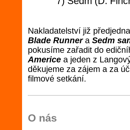
7) Sedm (
Nakladatelství již předjedn
Blade Runner
a
Sedm sa
pokusíme zařadit do edičníh
Americe
a jeden z Langov
děkujeme za zájem a za úča
filmové setkání.
O nás