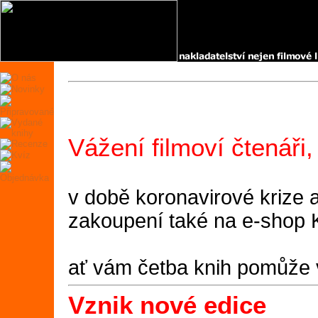
Vážení filmoví čtenáři,
v době koronavirové krize 
zakoupení také na e-shop
ať vám četba knih pomůže 
Vznik nové edice