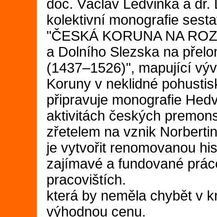
doc. Václav Ledvinka a dr. 
kolektivní monografie ses
"ČESKÁ KORUNA NA ROZCES
a Dolního Slezska na přel
(1437–1526)", mapující výv
Koruny v neklidné pohusti
připravuje monografie Hed
aktivitách českých premonst
zřetelem na vznik Norberti
je vytvořit renomovanou hi
zajímavé a fundované prác
pracovištích.
která by neměla chybět v kn
výhodnou cenu.