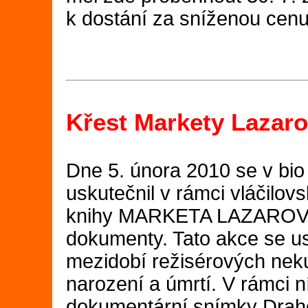
k dostání za sníženou cenu
Křest Markety Lazar
Dne 5. února 2010 se v bi
uskutečnil v rámci vláčilov
knihy MARKETA LAZAROVÁ
dokumenty. Tato akce se us
mezidobí režisérových neku
narození a úmrtí. V rámci n
dokumentární snímky Drah